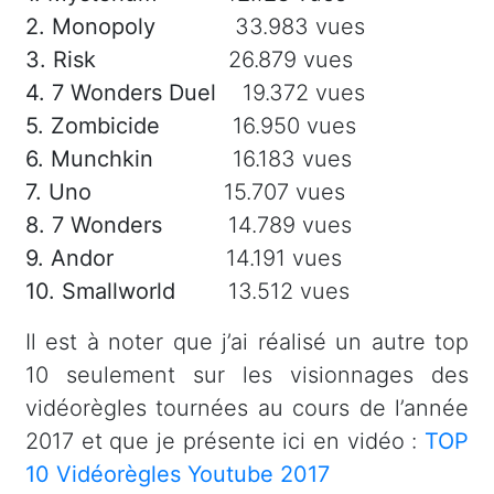
2. Monopoly
33.983 vues
3. Risk
26.879 vues
4. 7 Wonders Duel
19.372 vues
5. Zombicide
16.950 vues
6. Munchkin
16.183 vues
7. Uno
15.707 vues
8. 7 Wonders
14.789 vues
9. Andor
14.191 vues
10. Smallworld
13.512 vues
Il est à noter que j’ai réalisé un autre top
10 seulement sur les visionnages des
vidéorègles tournées au cours de l’année
2017 et que je présente ici en vidéo :
TOP
10 Vidéorègles Youtube 2017