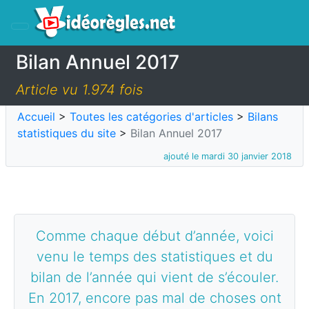
Bilan Annuel 2017
Article vu 1.974 fois
Accueil
>
Toutes les catégories d'articles
>
Bilans
statistiques du site
>
Bilan Annuel 2017
ajouté le mardi 30 janvier 2018
Comme chaque début d’année, voici
venu le temps des statistiques et du
bilan de l’année qui vient de s’écouler.
En 2017, encore pas mal de choses ont