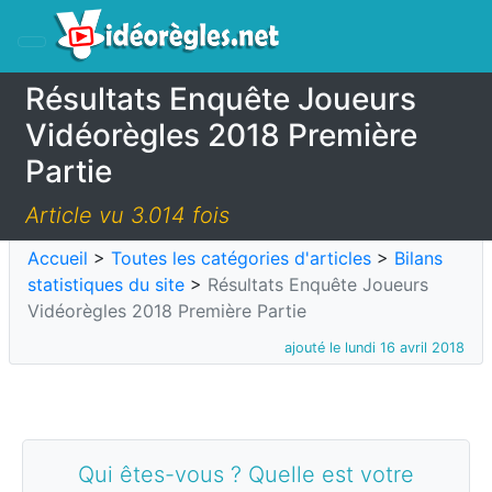
Résultats Enquête Joueurs
Vidéorègles 2018 Première
Partie
Article vu 3.014 fois
Accueil
>
Toutes les catégories d'articles
>
Bilans
statistiques du site
>
Résultats Enquête Joueurs
Vidéorègles 2018 Première Partie
ajouté le lundi 16 avril 2018
Qui êtes-vous ? Quelle est votre