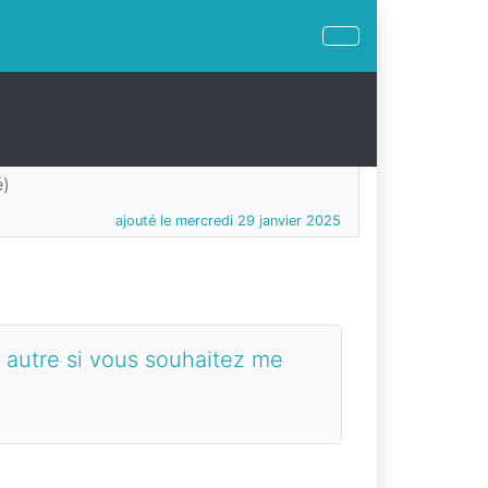
é)
ajouté le mercredi 29 janvier 2025
 autre si vous souhaitez me