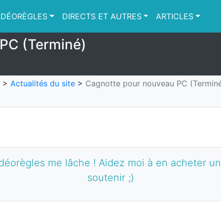
IDÉORÈGLES
DIRECTS ET AUTRES
ARTICLES
PC (Terminé)
>
Actualités du site
>
Cagnotte pour nouveau PC (Termin
orègles me lâche ! Aidez moi à en acheter un
soutenir ;)