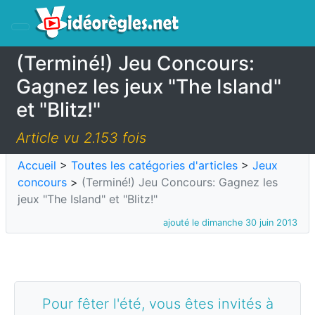
(Terminé!) Jeu Concours:
Gagnez les jeux "The Island"
et "Blitz!"
Article vu 2.153 fois
Accueil
>
Toutes les catégories d'articles
>
Jeux
concours
>
(Terminé!) Jeu Concours: Gagnez les
jeux "The Island" et "Blitz!"
ajouté le dimanche 30 juin 2013
Pour fêter l'été, vous êtes invités à