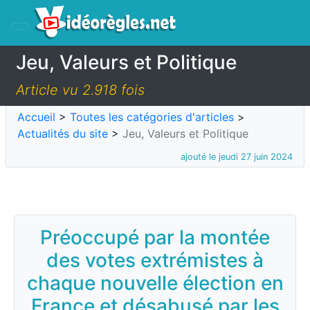
Jeu, Valeurs et Politique
Article vu 2.918 fois
Accueil
>
Toutes les catégories d'articles
>
Actualités du site
>
Jeu, Valeurs et Politique
ajouté le jeudi 27 juin 2024
Préoccupé par la montée
des votes extrémistes à
chaque nouvelle élection en
France et désabusé par les