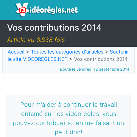
Vos contributions 2014
Article vu 3.638 fois
Accueil
>
Toutes les catégories d'articles
>
Soutenir
le site VIDEOREGLES.NET
>
Vos contributions 2014
ajouté le vendredi 12 septembre 2014
Pour m'aider à continuer le travail
entamé sur les vidéorègles, vous
pouvez contribuer ici en me faisant un
petit don!