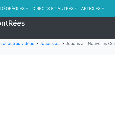
IDÉORÈGLES
DIRECTS ET AUTRES
ARTICLES
ontRées
s et autres vidéos
>
Jouons à...
>
Jouons à... Nouvelles Co