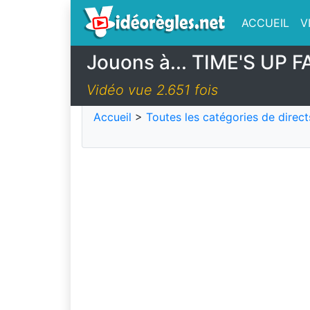
ACCUEIL
V
Jouons à... TIME'S UP F
Vidéo vue 2.651 fois
Accueil
>
Toutes les catégories de direct