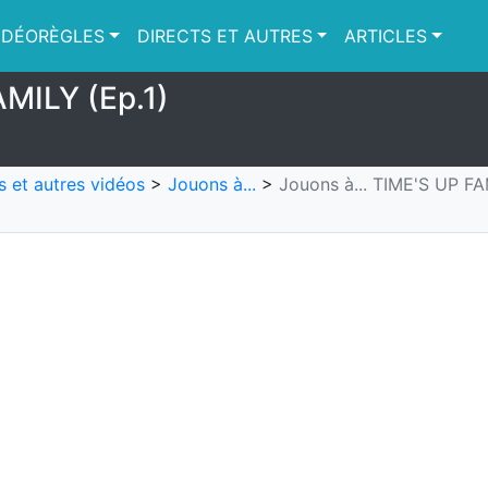
IDÉORÈGLES
DIRECTS ET AUTRES
ARTICLES
AMILY (Ep.1)
s et autres vidéos
>
Jouons à...
>
Jouons à... TIME'S UP FA