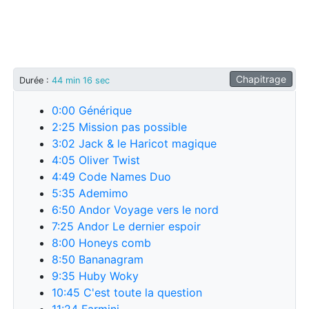
Chapitrage
Durée
:
44 min 16 sec
0:00
Générique
2:25
Mission pas possible
3:02
Jack & le Haricot magique
4:05
Oliver Twist
4:49
Code Names Duo
5:35
Ademimo
6:50
Andor Voyage vers le nord
7:25
Andor Le dernier espoir
8:00
Honeys comb
8:50
Bananagram
9:35
Huby Woky
10:45
C'est toute la question
11:24
Farmini