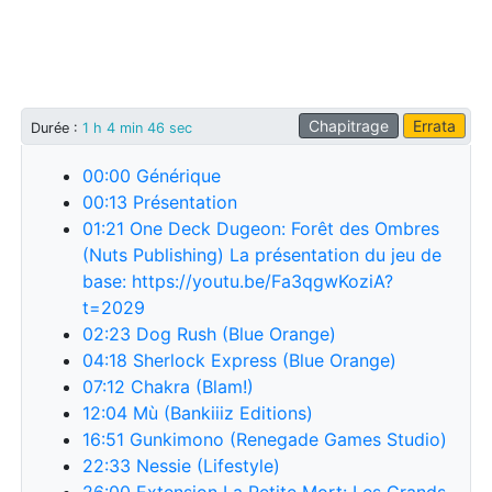
Chapitrage
Errata
Durée
:
1 h 4 min 46 sec
00:00
Générique
00:13
Présentation
01:21
One Deck Dugeon: Forêt des Ombres
(Nuts Publishing) La présentation du jeu de
base: https://youtu.be/Fa3qgwKoziA?
t=2029
02:23
Dog Rush (Blue Orange)
04:18
Sherlock Express (Blue Orange)
07:12
Chakra (Blam!)
12:04
Mù (Bankiiiz Editions)
16:51
Gunkimono (Renegade Games Studio)
22:33
Nessie (Lifestyle)
26:00
Extension La Petite Mort: Les Grands