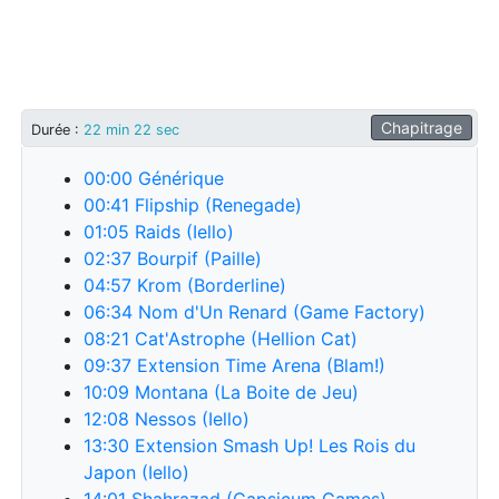
Chapitrage
Durée
:
22 min 22 sec
00:00
Générique
00:41
Flipship (Renegade)
01:05
Raids (Iello)
02:37
Bourpif (Paille)
04:57
Krom (Borderline)
06:34
Nom d'Un Renard (Game Factory)
08:21
Cat'Astrophe (Hellion Cat)
09:37
Extension Time Arena (Blam!)
10:09
Montana (La Boite de Jeu)
12:08
Nessos (Iello)
13:30
Extension Smash Up! Les Rois du
Japon (Iello)
14:01
Shahrazad (Capsicum Games)