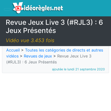
Revue Jeux Live 3 (#RJL3) : 6
Jeux Présentés
Vidéo vue 3.453 fois
Accueil
>
Toutes les catégories de directs et autres
vidéos
>
Revues de jeux
>
Revue Jeux Live 3
(#RJL3) : 6 Jeux Présentés
ajoutée le lundi 21 septembre 2020