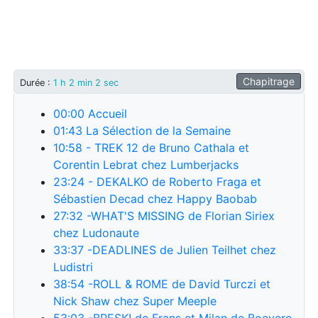
Chapitrage
Durée
:
1 h 2 min 2 sec
00:00
Accueil
01:43
La Sélection de la Semaine
10:58
- TREK 12 de Bruno Cathala et
Corentin Lebrat chez Lumberjacks
23:24
- DEKALKO de Roberto Fraga et
Sébastien Decad chez Happy Baobab
27:32
-WHAT'S MISSING de Florian Siriex
chez Ludonaute
33:37
-DEADLINES de Julien Teilhet chez
Ludistri
38:54
-ROLL & ROME de David Turczi et
Nick Shaw chez Super Meeple
53:03
-BRESK! de Frans et Milan de Boevere