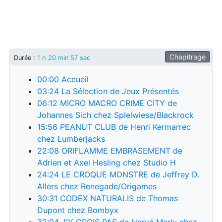
Chapitrage
Durée
:
1 h 20 min 57 sec
00:00
Accueil
03:24
La Sélection de Jeux Présentés
06:12
MICRO MACRO CRIME CITY de
Johannes Sich chez Spielwiese/Blackrock
15:56
PEANUT CLUB de Henri Kermarrec
chez Lumberjacks
22:08
ORIFLAMME EMBRASEMENT de
Adrien et Axel Hesling chez Studio H
24:24
LE CROQUE MONSTRE de Jeffrey D.
Allers chez Renegade/Origames
30:31
CODEX NATURALIS de Thomas
Dupont chez Bombyx
32:04
J'Y CROIS PAS de Hervé Marly chez