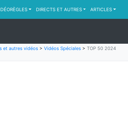
IDÉORÈGLES
DIRECTS ET AUTRES
ARTICLES
s et autres vidéos
>
Vidéos Spéciales
>
TOP 50 2024