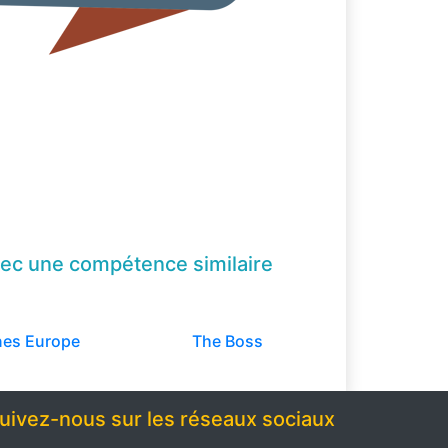
ec une compétence
similaire
ines Europe
The Boss
uivez-nous sur les réseaux sociaux