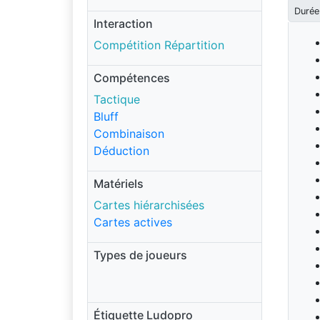
Durée
Interaction
Compétition Répartition
Compétences
Tactique
Bluff
Combinaison
Déduction
Matériels
Cartes hiérarchisées
Cartes actives
Types de joueurs
Étiquette Ludopro