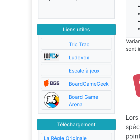
Liens utiles
Varia
Tric Trac
sont 
Ludovox
Escale à jeux
BoardGameGeek
Board Game
Arena
Lors
Téléchargement
spéc
poin
La Règle Originale