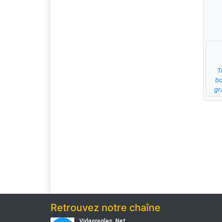
T
bo
gr
Retrouvez notre chaîne