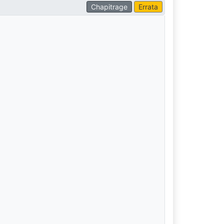
Chapitrage
Errata