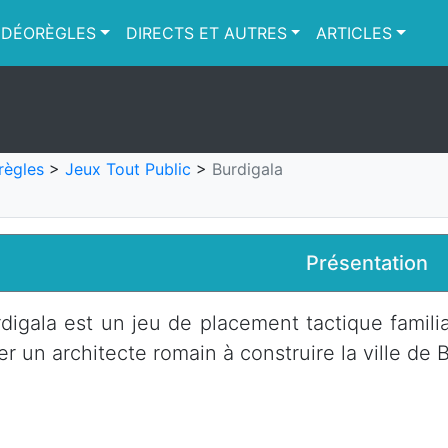
IDÉORÈGLES
DIRECTS ET AUTRES
ARTICLES
règles
>
Jeux Tout Public
>
Burdigala
Présentation
digala est un jeu de placement tactique familia
er un architecte romain à construire la ville de