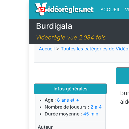
ACCUEIL
V
Burdigala
Vidéorègle vue 2.084 fois
Accueil
>
Toutes les catégories de Vidéo
Infos générales
Bur
Age :
8 ans et +
aid
Nombre de joueurs :
2 à 4
Durée moyenne :
45 min
Auteur