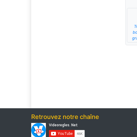
T
bo
gr
Retrouvez notre chaîne