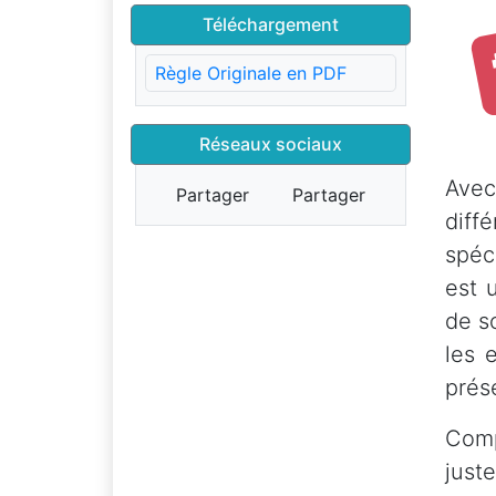
Téléchargement
Règle Originale en PDF
Réseaux sociaux
Avec
Partager
Partager
diff
spéc
est 
de s
les 
prés
Comp
just