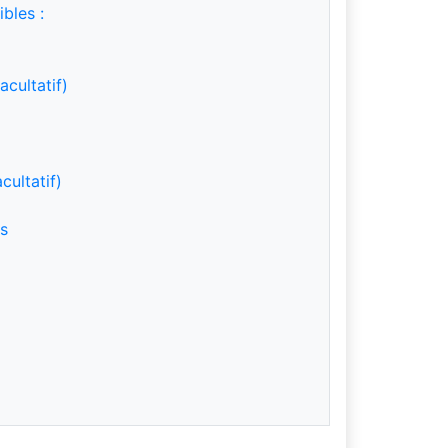
bles :
cultatif)
cultatif)
es