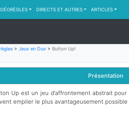
IDÉORÈGLES
DIRECTS ET AUTRES
ARTICLES
règles
>
Jeux en Duo
>
Button Up!
Présentation
ton Up est un jeu d’affrontement abstrait pour 
vent empiler le plus avantageusement possible 