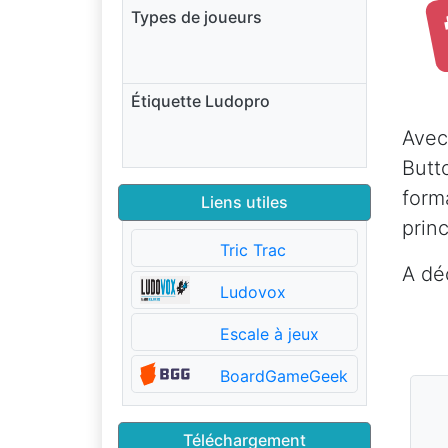
Types de joueurs
Étiquette Ludopro
Avec
Butt
form
Liens utiles
princ
Tric Trac
A déc
Ludovox
Escale à jeux
BoardGameGeek
Téléchargement