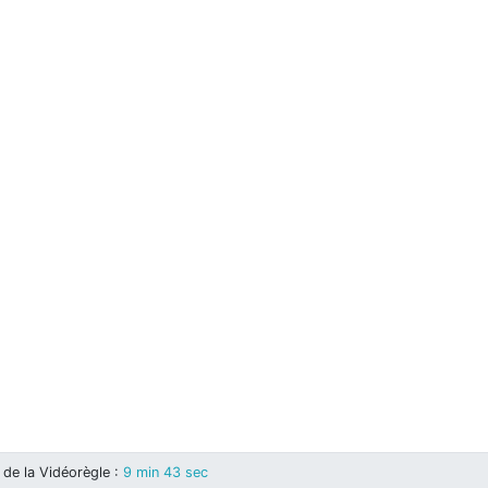
de la Vidéorègle
:
9 min 43 sec