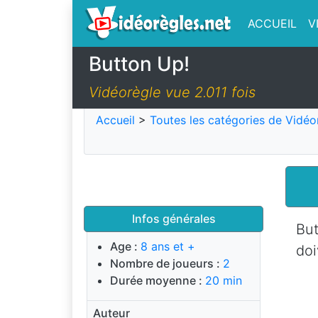
ACCUEIL
V
Button Up!
Vidéorègle vue 2.011 fois
Accueil
>
Toutes les catégories de Vidéo
Infos générales
But
Age :
8 ans et +
doi
Nombre de joueurs :
2
Durée moyenne :
20 min
Auteur