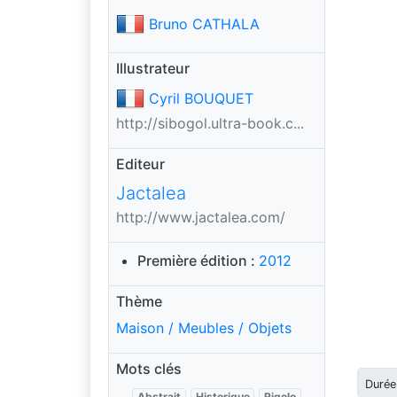
Bruno CATHALA
Illustrateur
Cyril BOUQUET
http://sibogol.ultra-book.c...
Editeur
Jactalea
http://www.jactalea.com/
Première édition :
2012
Thème
Maison / Meubles / Objets
Mots clés
Durée
Abstrait
Historique
Rigolo