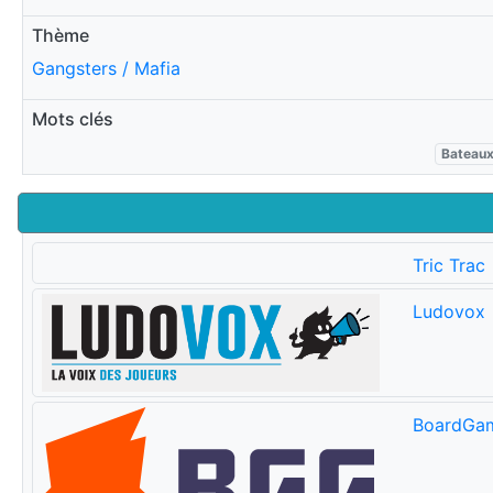
Thème
Gangsters / Mafia
Mots clés
Bateau
Tric Trac
Ludovox
BoardGa