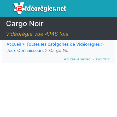
Cargo Noir
Vidéorègle vue 4.148 fois
Accueil
>
Toutes les catégories de Vidéorègles
>
Jeux Connaisseurs
>
Cargo Noir
ajoutée le samedi 9 avril 2011