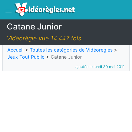
Catane Junior
Vidéorègle vue 14.447 fois
Accueil
>
Toutes les catégories de Vidéorègles
>
Jeux Tout Public
>
Catane Junior
ajoutée le lundi 30 mai 2011