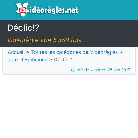
Déclic!?
Vidéorègle vue 5.359 fois
Accueil
>
Toutes les catégories de Vidéorègles
>
Jeux d'Ambiance
>
Déclic!?
ajoutée le vendredi 25 juin 2010