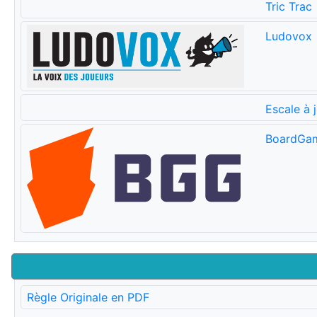
Tric Trac
Ludovox
Escale à 
BoardGa
Règle Originale en PDF