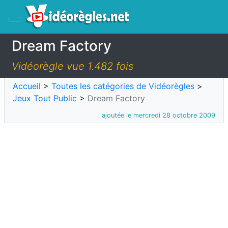
Dream Factory
Vidéorègle vue 1.482 fois
Accueil
>
Toutes les catégories de Vidéorègles
>
Jeux Tout Public
>
Dream Factory
ajoutée le mercredi 28 octobre 2009