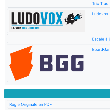
Tric Trac
Ludovox
Escale à 
BoardGa
Règle Originale en PDF