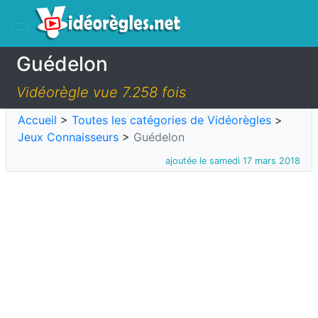
Guédelon
Vidéorègle vue 7.258 fois
Accueil
>
Toutes les catégories de Vidéorègles
>
Jeux Connaisseurs
>
Guédelon
ajoutée le samedi 17 mars 2018