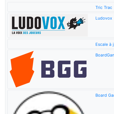
Tric Trac
Ludovox
Escale à 
BoardGa
Board Ga