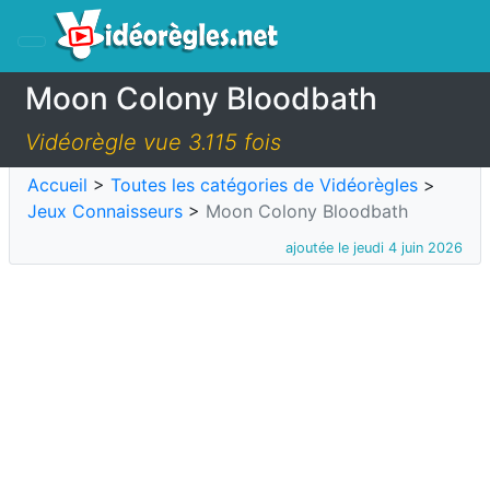
Moon Colony Bloodbath
Vidéorègle vue 3.115 fois
Accueil
>
Toutes les catégories de Vidéorègles
>
Jeux Connaisseurs
>
Moon Colony Bloodbath
ajoutée le jeudi 4 juin 2026