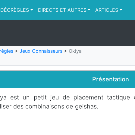
IDÉORÈGLES
DIRECTS ET AUTRES
ARTICLES
règles
>
Jeux Connaisseurs
>
Okiya
Présentation
iya est un petit jeu de placement tactique 
liser des combinaisons de geishas.