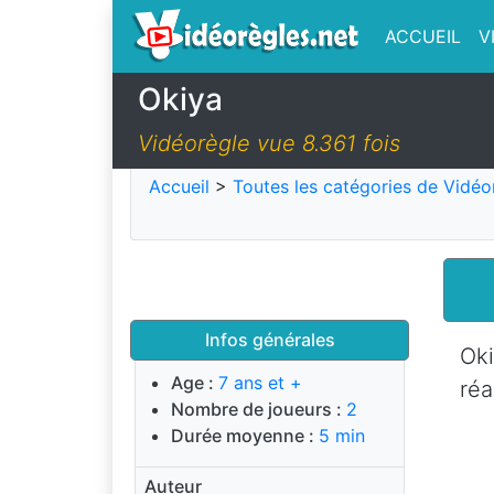
ACCUEIL
V
Okiya
Vidéorègle vue 8.361 fois
Accueil
>
Toutes les catégories de Vidéo
Infos générales
Ok
Age :
7 ans et +
réa
Nombre de joueurs :
2
Durée moyenne :
5 min
Auteur