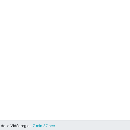
de la Vidéorègle
:
7 min 37 sec