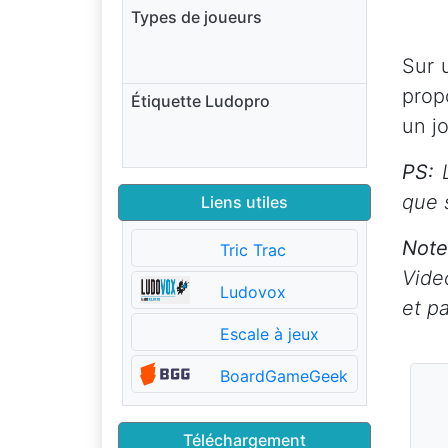
Types de joueurs
Sur 
prop
Étiquette Ludopro
un j
PS:
L
que 
Liens utiles
Note
Tric Trac
Vide
Ludovox
et pa
Escale à jeux
BoardGameGeek
Téléchargement