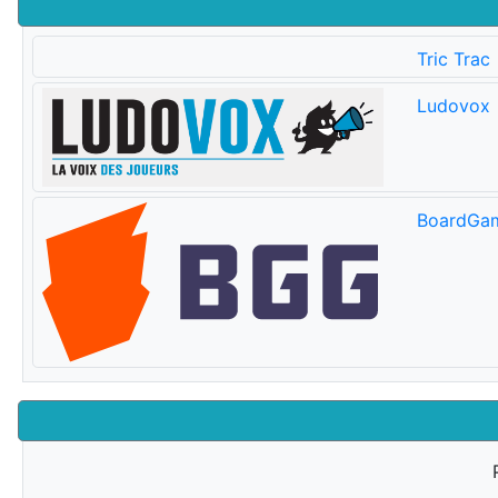
Tric Trac
Ludovox
BoardGa