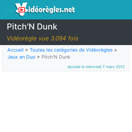
Pitch'N Dunk
Vidéorègle vue 3.094 fois
Accueil
>
Toutes les catégories de Vidéorègles
>
Jeux en Duo
>
Pitch'N Dunk
ajoutée le mercredi 7 mars 2012