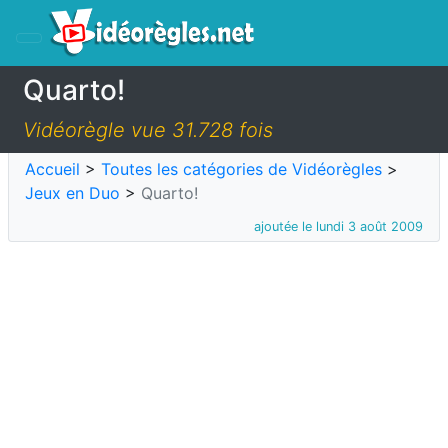
Quarto!
Vidéorègle vue 31.728 fois
Accueil
>
Toutes les catégories de Vidéorègles
>
Jeux en Duo
>
Quarto!
ajoutée le lundi 3 août 2009