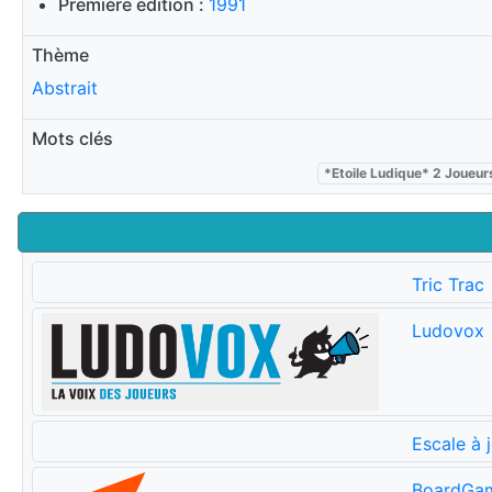
Première édition :
1991
Thème
Abstrait
Mots clés
*Etoile Ludique* 2 Joueur
Tric Trac
Ludovox
Escale à 
BoardGa