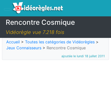
Rencontre Cosmique
Vidéorègle vue 7.218 fois
Accueil
>
Toutes les catégories de Vidéorègles
>
Jeux Connaisseurs
>
Rencontre Cosmique
ajoutée le lundi 18 juillet 2011