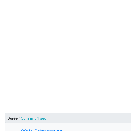
Durée
:
38 min 54 sec