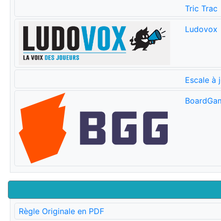
Tric Trac
Ludovox
Escale à 
BoardGa
Règle Originale en PDF