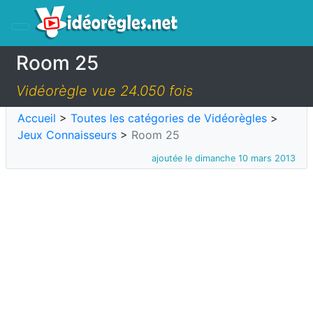
Room 25
Vidéorègle vue 24.050 fois
Accueil
>
Toutes les catégories de Vidéorègles
>
Jeux Connaisseurs
>
Room 25
ajoutée le dimanche 10 mars 2013