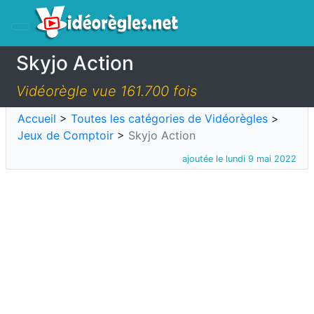
Skyjo Action
Vidéorègle vue 161.700 fois
Accueil
>
Toutes les catégories de Vidéorègles
>
Jeux de Comptoir
>
Skyjo Action
ajoutée le lundi 9 mai 2022