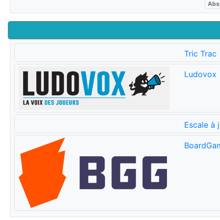
Abst
Tric Trac
Ludovox
Escale à 
BoardGa