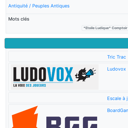
Antiquité / Peuples Antiques
Mots clés
*Etoile Ludique* Comptoir
Tric Trac
Ludovox
Escale à 
BoardGa