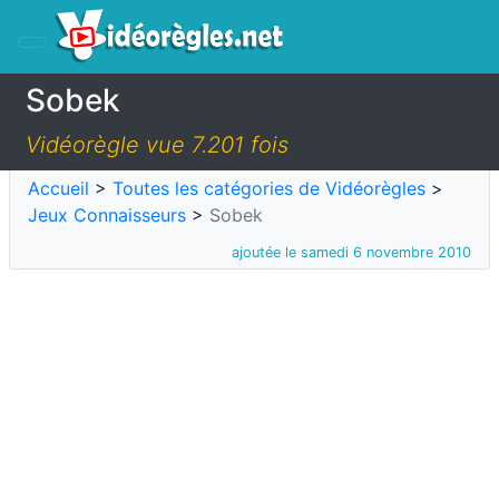
Sobek
Vidéorègle vue 7.201 fois
Accueil
>
Toutes les catégories de Vidéorègles
>
Jeux Connaisseurs
>
Sobek
ajoutée le samedi 6 novembre 2010