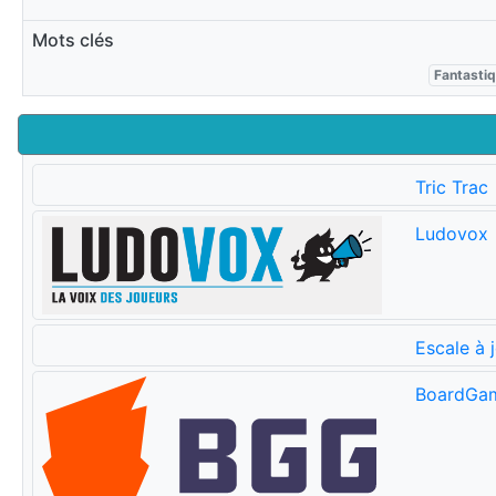
Mots clés
Fantasti
Tric Trac
Ludovox
Escale à 
BoardGa