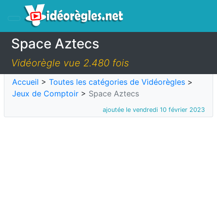
Space Aztecs
Vidéorègle vue 2.480 fois
Accueil
>
Toutes les catégories de Vidéorègles
>
Jeux de Comptoir
>
Space Aztecs
ajoutée le vendredi 10 février 2023