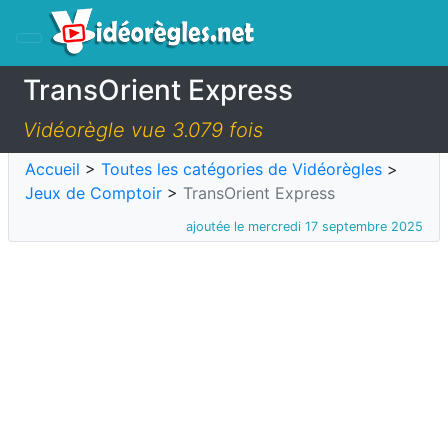
TransOrient Express
Vidéorègle vue 3.079 fois
Accueil
>
Toutes les catégories de Vidéorègles
>
Jeux de Comptoir
>
TransOrient Express
ajoutée le mercredi 17 septembre 2025