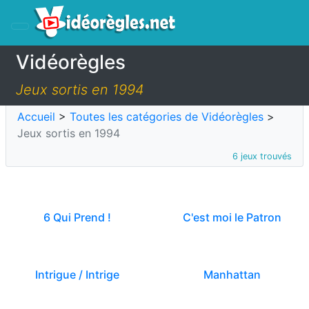
Vidéorègles
Jeux sortis en 1994
Accueil
>
Toutes les catégories de Vidéorègles
>
Jeux sortis en 1994
6 jeux trouvés
6 Qui Prend !
C'est moi le Patron
Intrigue / Intrige
Manhattan