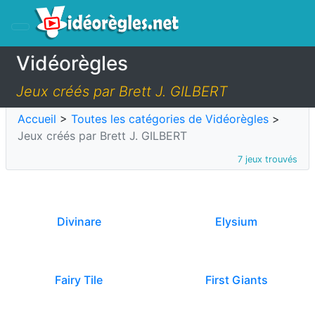
Vidéorègles
Jeux créés par Brett J. GILBERT
Accueil
>
Toutes les catégories de Vidéorègles
>
Jeux créés par Brett J. GILBERT
7 jeux trouvés
Divinare
Elysium
Fairy Tile
First Giants