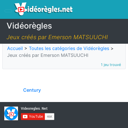
Vidéorègles
Jeux créés par Emerson MATSUUCHI
Accueil
>
Toutes les catégories de Vidéorègles
>
Jeux créés par Emerson MATSUUCHI
1 jeu trouvé
Century