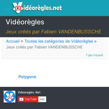
Vidéorègles
Jeux créés par Fabien VANDENBUSSCHE
Accueil
>
Toutes les catégories de Vidéorègles
>
Jeux créés par Fabien VANDENBUSSCHE
1 jeu trouvé
Polygone