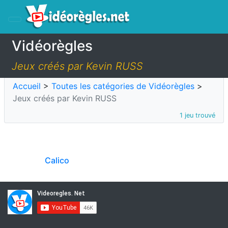
Vidéorègles
Jeux créés par Kevin RUSS
Accueil
>
Toutes les catégories de Vidéorègles
>
Jeux créés par Kevin RUSS
1 jeu trouvé
Calico