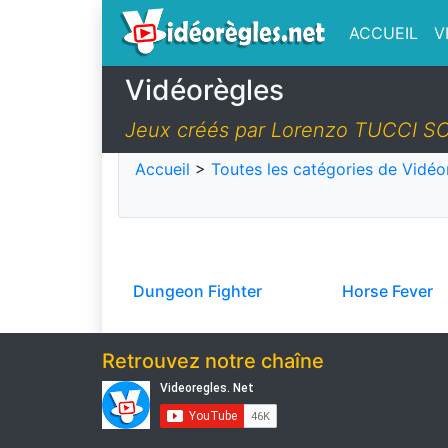
ACCUEIL
V
Vidéorègles
Jeux créés par Lorenzo TUCCI 
Accueil
>
Toutes les catégories de Vidéo
Dungeon Fighter
Horse Fever
Retrouvez notre chaîne