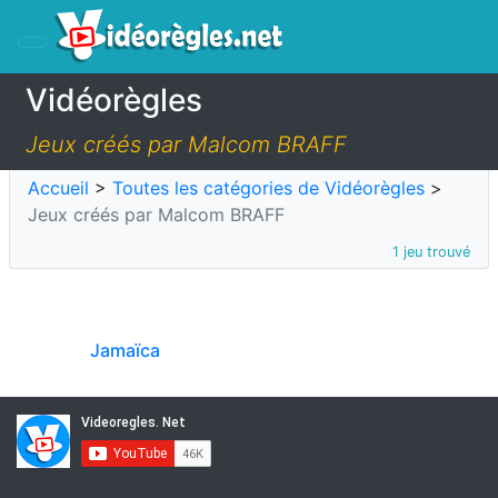
Vidéorègles
Jeux créés par Malcom BRAFF
Accueil
>
Toutes les catégories de Vidéorègles
>
Jeux créés par Malcom BRAFF
1 jeu trouvé
Jamaïca