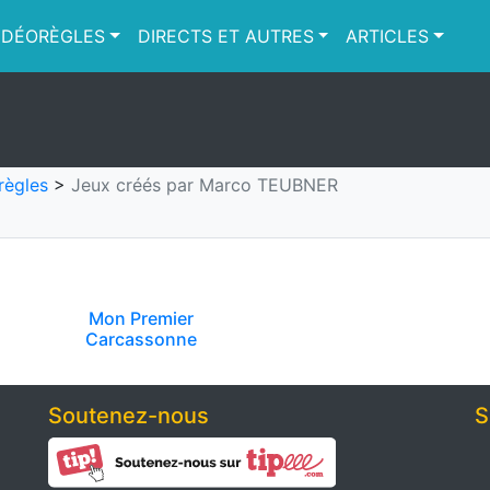
IDÉORÈGLES
DIRECTS ET AUTRES
ARTICLES
règles
>
Jeux créés par Marco TEUBNER
Mon Premier
Carcassonne
Soutenez-nous
S