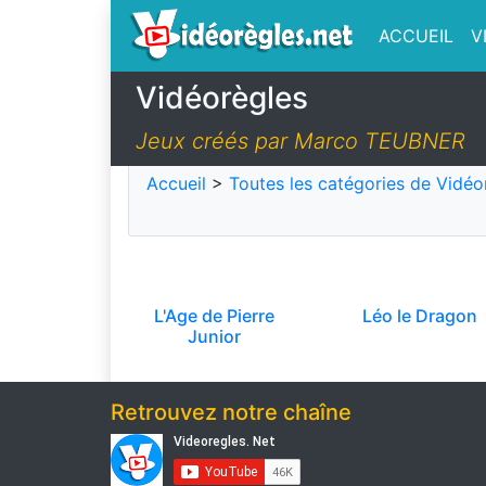
ACCUEIL
V
Vidéorègles
Jeux créés par Marco TEUBNER
Accueil
>
Toutes les catégories de Vidéo
L'Age de Pierre
Léo le Dragon
Junior
Retrouvez notre chaîne