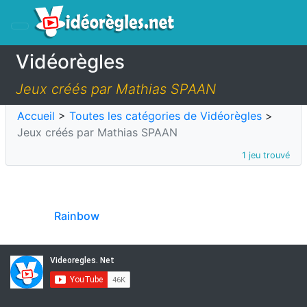
Vidéorègles
Jeux créés par Mathias SPAAN
Accueil
>
Toutes les catégories de Vidéorègles
>
Jeux créés par Mathias SPAAN
1 jeu trouvé
Rainbow