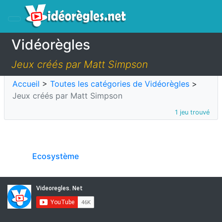
Vidéorègles
Jeux créés par Matt Simpson
Accueil
>
Toutes les catégories de Vidéorègles
>
Jeux créés par Matt Simpson
1 jeu trouvé
Ecosystème