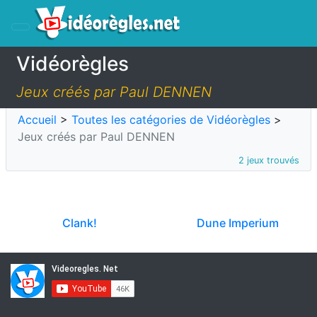
Vidéorègles
Jeux créés par Paul DENNEN
Accueil
>
Toutes les catégories de Vidéorègles
>
Jeux créés par Paul DENNEN
2 jeux trouvés
Clank!
Dune Imperium