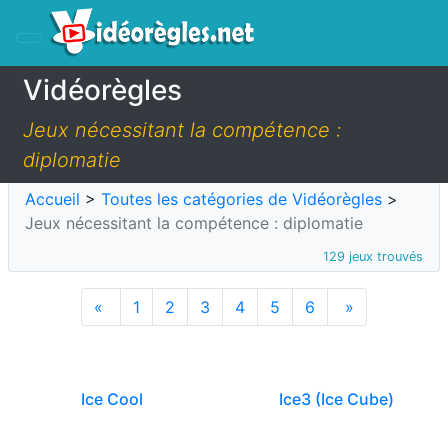
Vidéorègles
Jeux nécessitant la compétence :
diplomatie
Accueil
>
Toutes les catégories de Vidéorègles
>
Jeux nécessitant la compétence : diplomatie
129 jeux trouvés
«
1
2
3
4
5
6
»
Ice Cool
Ice3 (Ice Cube)