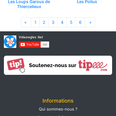
Les Loups Garous de
Les Poilus
Thiercelieux
«
1
2
3
4
5
6
»
Informations
Qui sommes-nous ?