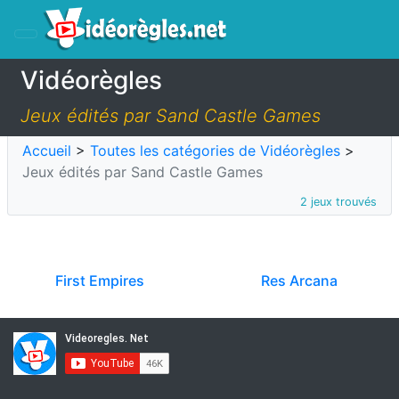
Vidéorègles
Jeux édités par Sand Castle Games
Accueil
>
Toutes les catégories de Vidéorègles
>
Jeux édités par Sand Castle Games
2 jeux trouvés
First Empires
Res Arcana