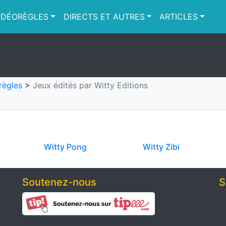
IDÉORÈGLES
DIRECTS ET AUTRES
ARTICLES
règles
>
Jeux édités par Witty Editions
Witty Pong
Witty Zibi
Soutenez-nous
S