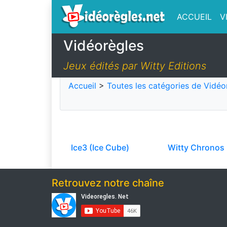
ACCUEIL
V
Vidéorègles
Jeux édités par Witty Editions
Accueil
>
Toutes les catégories de Vidéo
Ice3 (Ice Cube)
Witty Chronos
Retrouvez notre chaîne