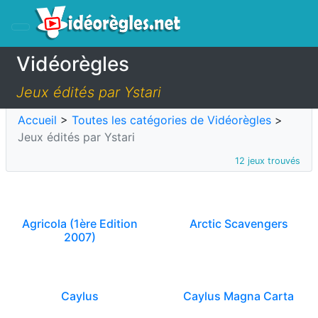
Vidéorègles
Jeux édités par Ystari
Accueil
>
Toutes les catégories de Vidéorègles
>
Jeux édités par Ystari
12 jeux trouvés
Agricola (1ère Edition
Arctic Scavengers
2007)
Caylus
Caylus Magna Carta