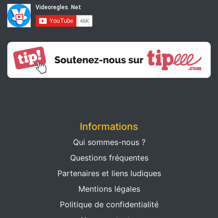
Informations
Qui sommes-nous ?
Questions fréquentes
Partenaires et liens ludiques
Mentions légales
Politique de confidentialité