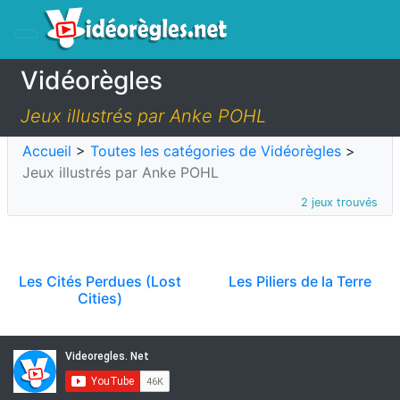
Vidéorègles
Jeux illustrés par Anke POHL
Accueil
>
Toutes les catégories de Vidéorègles
>
Jeux illustrés par Anke POHL
2 jeux trouvés
Les Cités Perdues (Lost
Les Piliers de la Terre
Cities)