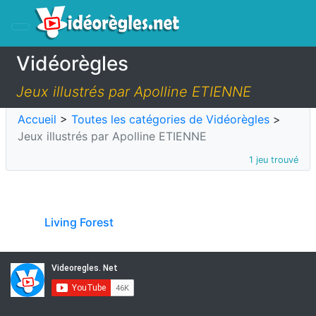
Vidéorègles
Jeux illustrés par Apolline ETIENNE
Accueil
>
Toutes les catégories de Vidéorègles
>
Jeux illustrés par Apolline ETIENNE
1 jeu trouvé
Living Forest